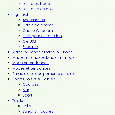
Les totes bags
Les tours de cou
High tech
Accessoires
Câble de charge
Cache Webcam
Chargeur à induction
Clé USB
Enceinte
Made in France / Made in Europe
Made in France et Made in Europe
Mode et tendances
Modes et tendances
Parapluie et équipements de pluie
Sports, Loisirs & Plein Air
Gourdes
Mug
Sport
Textile
Sol’s
Sweat & Hoodies