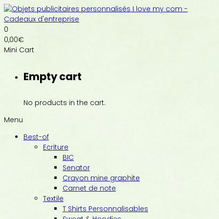
0
0,00
€
Mini Cart
Empty cart
No products in the cart.
Menu
Best-of
Ecriture
BIC
Senator
Crayon mine graphite
Carnet de note
Textile
T Shirts Personnalisables
Sweat & Hoodies