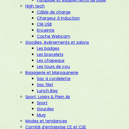
High tech
Câble de charge
Chargeur à induction
Clé USB
Enceinte
Cache Webcam
Goodies, événements et salons
Les badges
Les bracelets
Les chapeaux
Les tours de cou
Bagagerie et Maroquinerie
Sac à cordelette
Sac filet
Lunch Bag
Sport, Loisirs & Plein Air
Sport
Gourdes
Mug
Modes et tendances
Comité d’entreprise CE et CSE