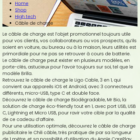
Home
Shop
High tech
Câble de charge
Le câble de charge est l’objet promotionnel toujours utile
pour vos clients, vos collaborateurs ou vos prospects, qu’ils
soient en voiture, au bureau ou à la maison, leurs utilités est
primordiale pour ne pas se retrouver à cours de batterie.
Le câble de charge peut exister en plusieurs modèles, en
porte-clés, astucieux pour l’avoir toujours sur soi, tel que le
modèle Brilla.
Retrouvez le câble de charge le Ligo Cable, 3 en 1, qui
convient aux appareils iOS et Android, avec 3 connecteurs
différents, micro-USB, type C et double face.
Découvrez le câble de charge Biodégradable, Mr Bio, la
solution de charge éco-friendly tout en 1, avec port USB, USB
C, Lightning et Micro USB, pour ravir votre cible par la qualité
de ce cadeau d’affaire.
Pour une utilisation optimale, découvrez le câble de charge
publicitaire le Chili câble, très pratique de par sa longueur
de 1 mètre, et sa possibilité d’utilisation du Apple CarePlay.