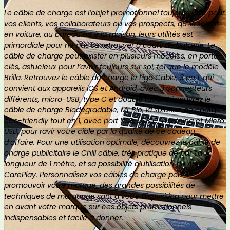
Le câble de charge est l’objet promotionnel toujours utile pour
vos clients, vos collaborateurs ou vos prospects, qu’ils soient
en voiture, au bureau ou à la maison, leurs utilités est
primordiale pour ne pas se retrouver à cours de batterie. Le
câble de charge peut exister en plusieurs modèles, en porte-
clés, astucieux pour l’avoir toujours sur soi, tel que le modèle
Brilla. Retrouvez le câble de charge le Ligo Cable, 3 en 1, qui
convient aux appareils iOS et Android, avec 3 connecteurs
différents, micro-USB, type C et double face. Découvrez le
câble de charge Biodégradable, Mr Bio, la solution de charge
éco-friendly tout en 1, avec port USB, USB C, Lightning et Micro
USB, pour ravir votre cible par la qualité de ce cadeau
d’affaire. Pour une utilisation optimale, découvrez le câble de
charge publicitaire le Chili câble, très pratique de par sa
longueur de 1 mètre, et sa possibilité d’utilisation du Apple
CarePlay. Personnalisez vos câbles de charge pour
promouvoir votre marque, des grandes possibilités de
techniques de marquage sont à votre disposition pour mettre
en avant votre marque sur ces objets promotionnels
indispensables et facile à donner.