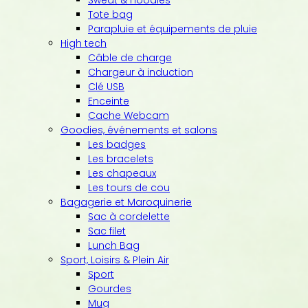
Tote bag
Parapluie et équipements de pluie
High tech
Câble de charge
Chargeur à induction
Clé USB
Enceinte
Cache Webcam
Goodies, événements et salons
Les badges
Les bracelets
Les chapeaux
Les tours de cou
Bagagerie et Maroquinerie
Sac à cordelette
Sac filet
Lunch Bag
Sport, Loisirs & Plein Air
Sport
Gourdes
Mug