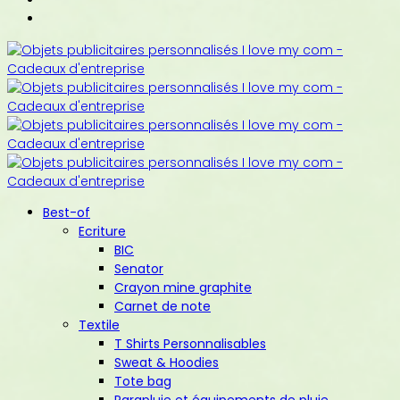
Best-of
Ecriture
BIC
Senator
Crayon mine graphite
Carnet de note
Textile
T Shirts Personnalisables
Sweat & Hoodies
Tote bag
Parapluie et équipements de pluie